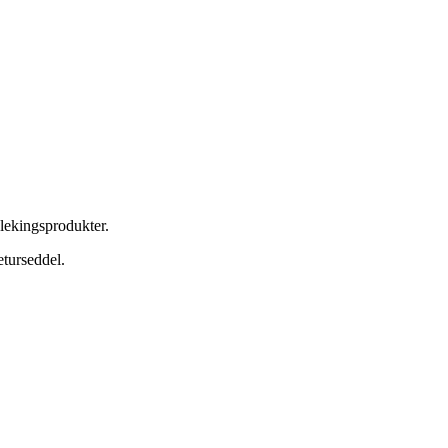
lekingsprodukter.
eturseddel.