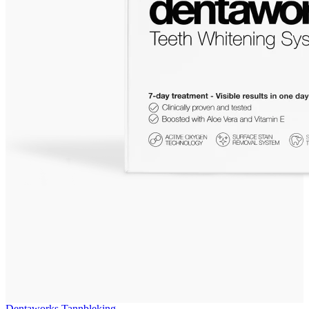
Dentaworks Tannbleking