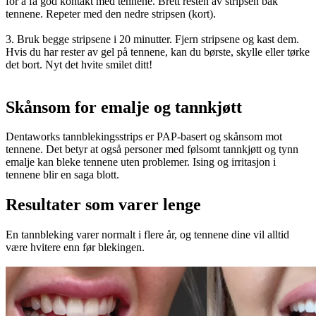
for å få god kontakt med tennene. Brett resten av stripsen bak
tennene. Repeter med den nedre stripsen (kort).
3. Bruk begge stripsene i 20 minutter. Fjern stripsene og kast dem.
Hvis du har rester av gel på tennene, kan du børste, skylle eller tørke
det bort. Nyt det hvite smilet ditt!
Skånsom for emalje og tannkjøtt
Dentaworks tannblekingsstrips er PAP-basert og skånsom mot
tennene. Det betyr at også personer med følsomt tannkjøtt og tynn
emalje kan bleke tennene uten problemer. Ising og irritasjon i
tennene blir en saga blott.
Resultater som varer lenge
En tannbleking varer normalt i flere år, og tennene dine vil alltid
være hvitere enn før blekingen.