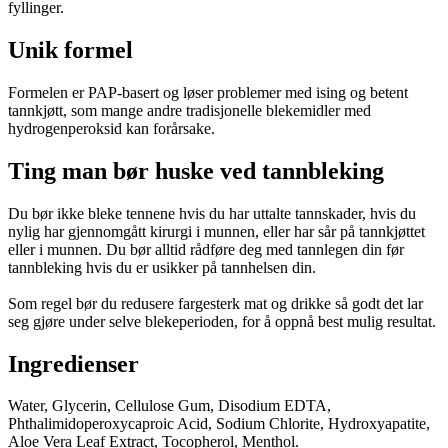
fyllinger.
Unik formel
Formelen er PAP-basert og løser problemer med ising og betent
tannkjøtt, som mange andre tradisjonelle blekemidler med
hydrogenperoksid kan forårsake.
Ting man bør huske ved tannbleking
Du bør ikke bleke tennene hvis du har uttalte tannskader, hvis du
nylig har gjennomgått kirurgi i munnen, eller har sår på tannkjøttet
eller i munnen. Du bør alltid rådføre deg med tannlegen din før
tannbleking hvis du er usikker på tannhelsen din.
Som regel bør du redusere fargesterk mat og drikke så godt det lar
seg gjøre under selve blekeperioden, for å oppnå best mulig resultat.
Ingredienser
Water, Glycerin, Cellulose Gum, Disodium EDTA,
Phthalimidoperoxycaproic Acid, Sodium Chlorite, Hydroxyapatite,
Aloe Vera Leaf Extract, Tocopherol, Menthol.