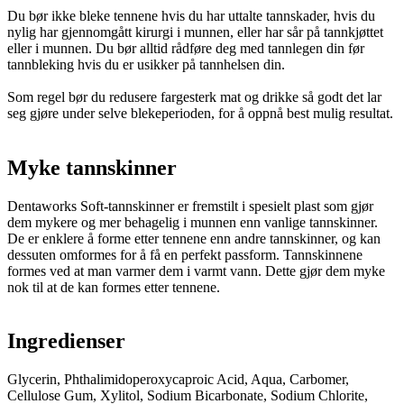
Du bør ikke bleke tennene hvis du har uttalte tannskader, hvis du
nylig har gjennomgått kirurgi i munnen, eller har sår på tannkjøttet
eller i munnen. Du bør alltid rådføre deg med tannlegen din før
tannbleking hvis du er usikker på tannhelsen din.
Som regel bør du redusere fargesterk mat og drikke så godt det lar
seg gjøre under selve blekeperioden, for å oppnå best mulig resultat.
Myke tannskinner
Dentaworks Soft-tannskinner er fremstilt i spesielt plast som gjør
dem mykere og mer behagelig i munnen enn vanlige tannskinner.
De er enklere å forme etter tennene enn andre tannskinner, og kan
dessuten omformes for å få en perfekt passform. Tannskinnene
formes ved at man varmer dem i varmt vann. Dette gjør dem myke
nok til at de kan formes etter tennene.
Ingredienser
Glycerin, Phthalimidoperoxycaproic Acid, Aqua, Carbomer,
Cellulose Gum, Xylitol, Sodium Bicarbonate, Sodium Chlorite,