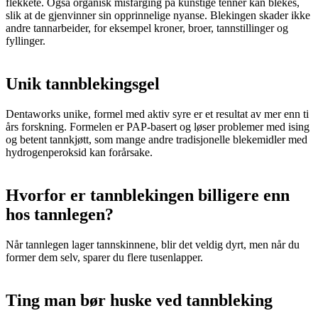
flekkete. Også organisk misfarging på kunstige tenner kan blekes,
slik at de gjenvinner sin opprinnelige nyanse. Blekingen skader ikke
andre tannarbeider, for eksempel kroner, broer, tannstillinger og
fyllinger.
Unik tannblekingsgel
Dentaworks unike, formel med aktiv syre er et resultat av mer enn ti
års forskning. Formelen er PAP-basert og løser problemer med ising
og betent tannkjøtt, som mange andre tradisjonelle blekemidler med
hydrogenperoksid kan forårsake.
Hvorfor er tannblekingen billigere enn
hos tannlegen?
Når tannlegen lager tannskinnene, blir det veldig dyrt, men når du
former dem selv, sparer du flere tusenlapper.
Ting man bør huske ved tannbleking